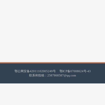
鄂公网安备42011102005249号
鄂ICP备07008624号-43
联系和投稿：2587868587@qq.com