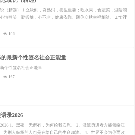
励志说说（精选）
说（精选） 1.立秋到，炎熱消，養生重要；吃水果，食蔬菜，滋陰潤
心情歡笑；勤鍛煉，心不老，健康依靠。願你立秋幸福相隨。 2.忙裡
196
典励志的最新个性签名社会正能量
新个性签名社会正能量...
167
语录2026
026 1、黑夜一无所有，为何给我安慰。 2、激流勇进者方能领略江
3、为别人鼓掌的人也是在给自己的生命加油。 4、世界不会为你而改