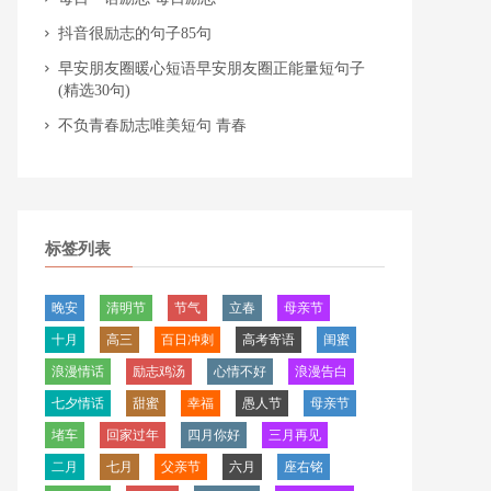
​抖音很励志的句子85句
​早安朋友圈暖心短语早安朋友圈正能量短句子
(精选30句)
​不负青春励志唯美短句 青春
标签列表
晚安
清明节
节气
​立春
母亲节
十月
​高三
百日冲刺
​高考寄语
闺蜜
浪漫情话
励志鸡汤
​心情不好
浪漫告白
​七夕情话
甜蜜
幸福
愚人节
​母亲节
堵车
回家过年
四月你好
三月再见
二月
​七月
​父亲节
六月
座右铭