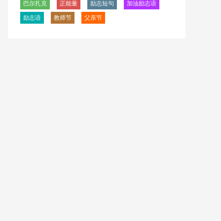
​巴尔扎克
正能量
励志短句
加油励志语
励志语
教师节
父亲节