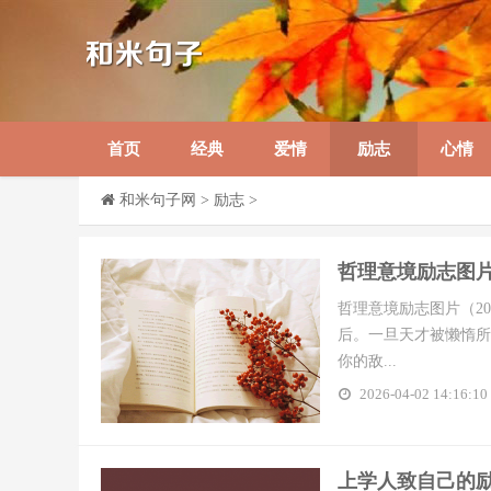
首页
经典
爱情
励志
心情
和米句子网
>
励志
>
​哲理意境励志图
哲理意境励志图片（2
后。一旦天才被懒惰所
你的敌...
2026-04-02 14:16:10
​上学人致自己的