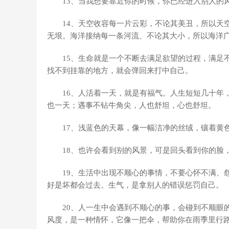
13、当我想要靠近你的时候，你已经进入别人的
14、天空收容每一片云彩，不论其美丑，所以天
无垠。海洋接纳每一条河流、不论其大小，所以海洋
15、生命就是一个不断去满足欲望的过程，满足
找不到挂靠的地方，就会弹回来打中自己。
16、人活着一天，就是有福气。人生短短几十年
也一天；遇事不钻牛角尖，人也舒坦，心也舒坦。
17、浅蓝色的天幕，像一幅洁净的丝绒，镶着黄
18、也许会看到别的风景，可是回头看到你的脸
19、生活中出现不顺心的事情，不要心怀不满、
好是坏都会过去。生气，是拿别人的错误惩罚自己。
20、人一生中会遇到不顺心的事，会碰到不顺眼
风度，是一种情怀，它像一把伞，帮助你在雨季里行