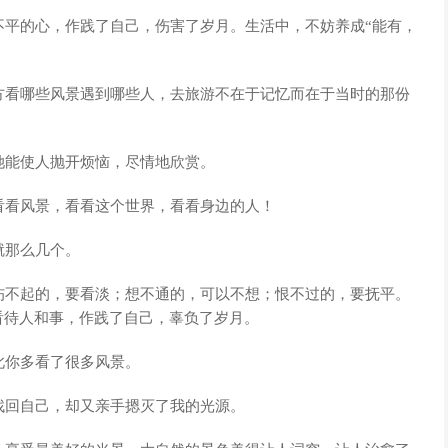
不平的心，作践了自己，伤害了岁月。生活中，不妨养成“能有，
方看哪些风景遇到哪些人，去旅游不在于记忆而在于当时的那份
她能使人抛开烦恼，尽情地欣赏。
看看风景，看看这个世界，看看身边的人！
就那么几个。
伤不起的，要看淡；想不通的，可以不想；恨不过的，要抚平。
看待人和事，作践了自己，辜负了岁月。
此你多看了很多风景。
找回自己，却又亲手摁灭了我的光源。