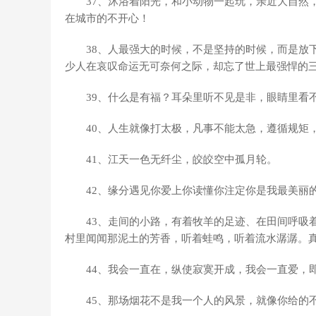
37、沐浴着阳光，和小动物一起玩，亲近大自然
在城市的不开心！
38、人最强大的时候，不是坚持的时候，而是放
少人在哀叹命运无可奈何之际，却忘了世上最强悍的
39、什么是有福？耳朵里听不见是非，眼睛里看
40、人生就像打太极，凡事不能太急，遵循规矩
41、江天一色无纤尘，皎皎空中孤月轮。
42、缘分遇见你爱上你读懂你注定你是我最美丽
43、走间的小路，有着牧羊的足迹、在田间呼吸
村里闻闻那泥土的芳香，听着蛙鸣，听着流水潺潺。
44、我会一直在，纵使寂寞开成，我会一直爱，
45、那场烟花不是我一个人的风景，就像你给的