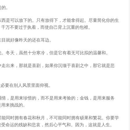
贵的。
东西是可以放下的。只有放得下，才能拿得起。尽量简化你的生
。千万不要过于执着，而使自己背上沉重的包袱。
在目就好像昨天的还在耳边。
轮。冬天，虽然十分寒冷，但是它有着无可比拟的温馨和。
中走出来，那就是喜剧，如果你沉缅于喜剧之中，那它就是悲
没必要在别人风景里面仰视。
感情，是用来珍惜的，而不是用来考验的；金钱，是用来服务
是用来挑战的。
可能同时拥有春花和秋月，不可能同时拥有硕果和繁花。你要学
接受命运的残缺和悲哀，然后心平气和。因为，这就是人生。