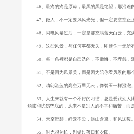
46、最疼的疼是原谅，最黑的黑是绝望，那沿途
47、做人，不一定要风风光光，但一定要堂堂正
48、闪电风暴过后，一定是那充满蓝天白云，充
49、这些风景，与任何事都无关，即使你一无所
50、每一条裤都是自己选的，不后悔，不埋怨，
51、不是因为风景美，而是因为陪你看风景的那
52、晴朗湛蓝的高空万里无云，像碧玉一样澄澈
53、人生来就有一个不好的习惯，总是爱跟别人
烦恼和忧伤垫底的，从来不是别人的不幸和痛苦，而
54、天空澄碧，纤云不染，远山含黛，和风送暖
55、时光很匆忙，别错过落日和夕阳。