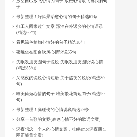
​放空自己放飞心情的句子 放松心情放飞自我的句
子
​最新整理！好风景治愈心情的句子精选61条
​打工人回家过年文案 漂泊在外返乡的心情语录
(精选60句)
​看见绿色植物心情好的句子精选18句
​夜晚坐在阳台吹风心情说说65句
​失眠发朋友圈句子说说 失眠发朋友圈说说心情
(精选85句)
​又熬夜的说说心情短语 关于熬夜的说说(精选80
句)
​唯美简短心情的句子 唯美繁花简短句子(精选90
句)
​最新整理！腿碰伤的心情说说精选79条
​分享一首歌的文案(表达心情不好的歌词文案)
​深夜想念一个人的心情文案，杜绝emo(深夜朋友
圈正能量文案)