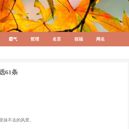
霸气
哲理
名言
祝福
网名
选61条
里抹不去的风景。