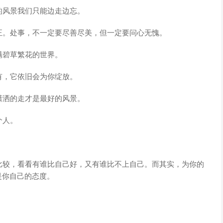
的风景我们只能边走边忘。
正。处事，不一定要尽善尽美，但一定要问心无愧。
满碧草繁花的世界。
有，它依旧会为你绽放。
潇洒的走才是最好的风景。
个人。
。
比较，看看有谁比自己好，又有谁比不上自己。而其实，为你的
是你自己的态度。
。