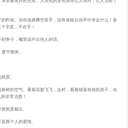
，享受最美好的光景。大自然的景色美得让人词穷，让人治愈了
下的时候。当你选择腾空双手，还有谁能从你手中夺走什么！多
三个字是：不在乎！
不到争斗，嘴里说不出伤人的话。
，遵守规律。
的风景。
着新鲜的空气、看着花絮飞飞，走村，看着错落有致的房子，在
真的非常治愈！
即便风景都尘。
不是两个人的爱情。