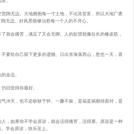
风景。
空宽阔无边。大地拥抱每一寸土地，不论其贫富、所以大地广袤
广阔无边。好风景能够治愈每一个人的不开心。
不了就会痛苦，满足了又会无聊。人的欲望就像拉长的橡皮筋，
，不要给自己留下更多的遗憾。日出东海落西山，愁也一天，喜
色的金边。
，仍旧觉得你最好。
怨气冲天，也不必耿耿于怀、一蹶不振，是福是祸都得面对，是
的人，如果你不学会原谅，就会活得痛苦，活得累。原谅是一种
路。学会原谅，快乐至上。